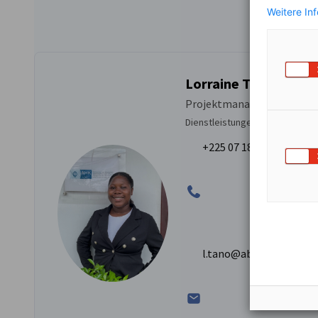
Weitere In
Lorraine Tano
Projektmanagerin
Dienstleistungen
+225 07 18 16 06 45
l.tano@abidjan.ahk.de