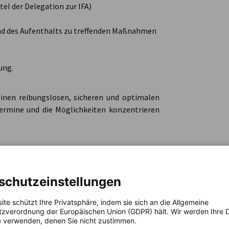
tel der Delegation zur IFA)
d des Aufenthalts zu treffenden Maßnahmen
ung.
inen reibungslosen, sicheren und optimalen
stermine und die Möglichkeiten konzentrieren
schutzeinstellungen
ite schützt Ihre Privatsphäre, indem sie sich an die Allgemeine
zverordnung der Europäischen Union (GDPR) hält. Wir werden Ihre D
 verwenden, denen Sie nicht zustimmen.