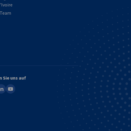
'Ivoire
 Team
n Sie uns auf
ook
inkedin
youtube