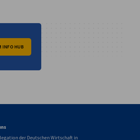
 INFO HUB
vest
uns
legation der Deutschen Wirtschaft in