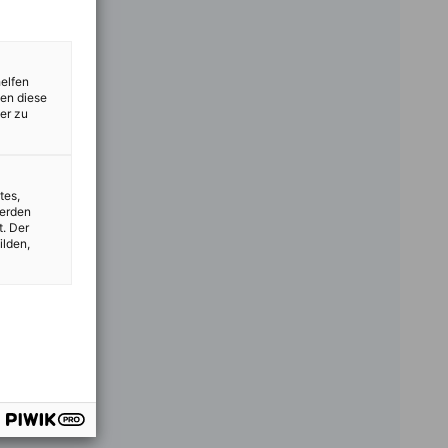
helfen
zen diese
er zu
tes,
werden
t. Der
ilden,