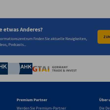
en
en
 Xing teilen
Kopiere URL zum Clipboard
e etwas Anderes?
ZUM
formationszentrum finden Sie aktuelle Neuigkeiten,
eos, Podcasts...
irtschaft und Energie
Industrie- und Handelskammer
Industrie- und Handelskammer
AHK.de
Germany Trade & In
Premium Partner
Über 
Werden Sie Premium-Partner
Die De