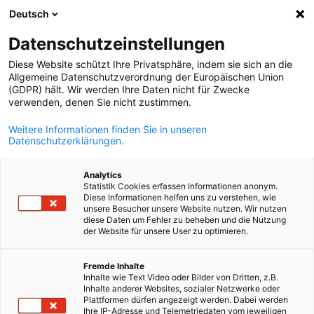
Deutsch
Suche öffnen
Navi
Ein
Datenschutzeinstellungen
Diese Website schützt Ihre Privatsphäre, indem sie sich an die
Allgemeine Datenschutzverordnung der Europäischen Union
(GDPR) hält. Wir werden Ihre Daten nicht für Zwecke
verwenden, denen Sie nicht zustimmen.
Weitere Informationen finden Sie in unseren
Datenschutzerklärungen.
Analytics
Statistik Cookies erfassen Informationen anonym.
Delegation der Deutschen Wirtschaft in Côte d'Ivoire
Diese Informationen helfen uns zu verstehen, wie
News
unsere Besucher unsere Website nutzen. Wir nutzen
17/10/2025
diese Daten um Fehler zu beheben und die Nutzung
der Website für unsere User zu optimieren.
Geschäftsreise deutscher
German
Fremde Inhalte
Unternehmen aus dem Bereich
Inhalte wie Text Video oder Bilder von Dritten, z.B.
Inhalte anderer Websites, sozialer Netzwerke oder
Energieeffizienz im Senegal
Plattformen dürfen angezeigt werden. Dabei werden
Ihre IP-Adresse und Telemetriedaten vom jeweiligen