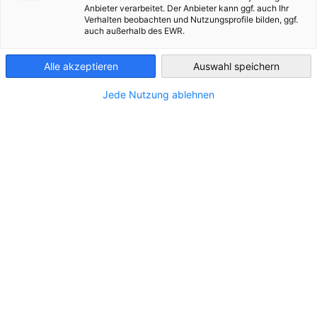
ABWASSERSEKTOR IN CÔTE
Anbieter verarbeitet. Der Anbieter kann ggf. auch Ihr
D'IVOIRE: Tag 1 - Briefingstag
Verhalten beobachten und Nutzungsprofile bilden, ggf.
Côte d’Ivoire
auch außerhalb des EWR.
Alle akzeptieren
Auswahl speichern
EINE STRATEGISCHE MOBILISIERUNG FÜR DEN WASSER- UND
ABWASSERSEKTOR IN CÔTE D'IVOIRE: Tag 1 - Briefingstag
Jede Nutzung ablehnen
Briefing 01