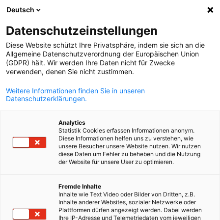
Deutsch
Suche öffnen
Navi
Ein
Datenschutzeinstellungen
Diese Website schützt Ihre Privatsphäre, indem sie sich an die
Allgemeine Datenschutzverordnung der Europäischen Union
(GDPR) hält. Wir werden Ihre Daten nicht für Zwecke
verwenden, denen Sie nicht zustimmen.
Weitere Informationen finden Sie in unseren
Datenschutzerklärungen.
Analytics
Statistik Cookies erfassen Informationen anonym.
News
20/07/2025
Diese Informationen helfen uns zu verstehen, wie
unsere Besucher unsere Website nutzen. Wir nutzen
diese Daten um Fehler zu beheben und die Nutzung
EINE STRATEGISCHE
der Website für unsere User zu optimieren.
German
MOBILISIERUNG FÜR DEN
Fremde Inhalte
Inhalte wie Text Video oder Bilder von Dritten, z.B.
WASSER- UND
Inhalte anderer Websites, sozialer Netzwerke oder
Plattformen dürfen angezeigt werden. Dabei werden
Ihre IP-Adresse und Telemetriedaten vom jeweiligen