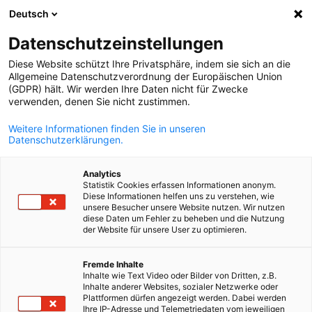
Deutsch
Suche öffnen
Navi
Ein
Info Hub:
Neuigkeiten
Datenschutzeinstellungen
Diese Website schützt Ihre Privatsphäre, indem sie sich an die
Willkommen im Info Hub!
Allgemeine Datenschutzverordnung der Europäischen Union
(GDPR) hält. Wir werden Ihre Daten nicht für Zwecke
Entdecken Sie unsere Veranstaltungen und bleiben Sie auf
verwenden, denen Sie nicht zustimmen.
dem Laufenden.
Weitere Informationen finden Sie in unseren
Nutzen Sie die Filter, um Inhalte zu sortiert und
Datenschutzerklärungen.
Veranstaltungen, Nachrichten oder Downloads anzuzeigen
Analytics
Statistik Cookies erfassen Informationen anonym.
Diese Informationen helfen uns zu verstehen, wie
unsere Besucher unsere Website nutzen. Wir nutzen
diese Daten um Fehler zu beheben und die Nutzung
Filter und Sortierung anzeigen
der Website für unsere User zu optimieren.
Filteroptionen wurden erfolgreich aktualisiert
German
Fremde Inhalte
Inhalte wie Text Video oder Bilder von Dritten, z.B.
Inhalte anderer Websites, sozialer Netzwerke oder
Plattformen dürfen angezeigt werden. Dabei werden
Im Zusammenhang mit Neuigkeiten
Ihre IP-Adresse und Telemetriedaten vom jeweiligen